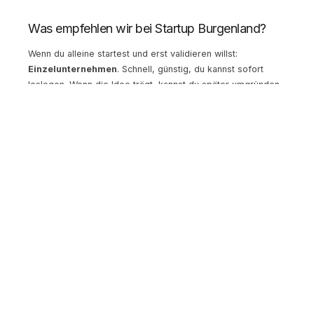
Was empfehlen wir bei Startup Burgenland?
Wenn du alleine startest und erst validieren willst:
Einzelunternehmen
. Schnell, günstig, du kannst sofort
loslegen. Wenn die Idee trägt, kannst du später umgründen.
Wenn du im Team gründest oder externe Finanzierung
anstrebst:
GmbH oder FlexCo
. Die Haftungsbeschränkung
und die Möglichkeit, Anteile zu vergeben, sind für Startups
fast immer notwendig.
Wie findest du heraus, was zu dir
passt?
Beantworte diese vier Fragen:
1. Kann dein Produkt/Service ohne dich funktionieren?
Wenn du das Unternehmen zwei Wochen verlassen könntest