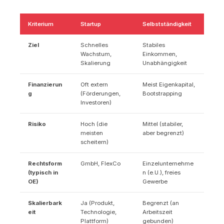
Kriterium
Startup
Selbstständigkeit
Ziel
Schnelles
Stabiles
Wachstum,
Einkommen,
Skalierung
Unabhängigkeit
Finanzierun
Oft extern
Meist Eigenkapital,
g
(Förderungen,
Bootstrapping
Investoren)
Risiko
Hoch (die
Mittel (stabiler,
meisten
aber begrenzt)
scheitern)
Rechtsform
GmbH, FlexCo
Einzelunternehme
(typisch in
n (e.U.), freies
OE)
Gewerbe
Skalierbark
Ja (Produkt,
Begrenzt (an
eit
Technologie,
Arbeitszeit
Plattform)
gebunden)