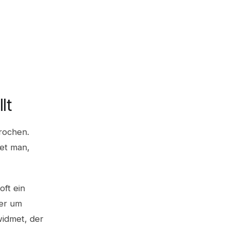
lt
rochen.
et man,
oft ein
der um
widmet, der