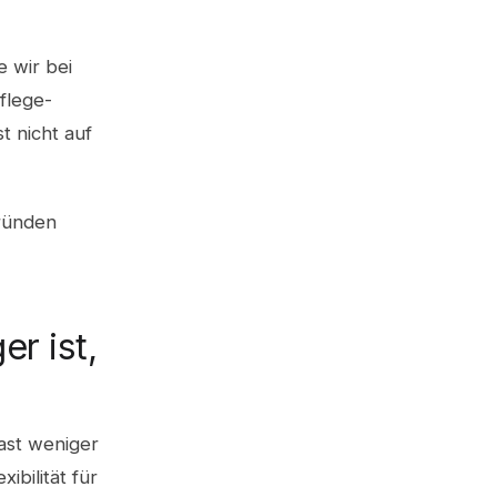
e wir bei
flege-
t nicht auf
gründen
r ist,
hast weniger
ibilität für