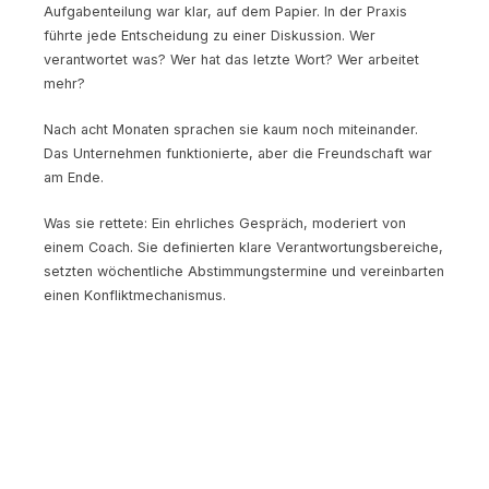
Aufgabenteilung war klar, auf dem Papier. In der Praxis
führte jede Entscheidung zu einer Diskussion. Wer
verantwortet was? Wer hat das letzte Wort? Wer arbeitet
mehr?
Nach acht Monaten sprachen sie kaum noch miteinander.
Das Unternehmen funktionierte, aber die Freundschaft war
am Ende.
Was sie rettete: Ein ehrliches Gespräch, moderiert von
einem Coach. Sie definierten klare Verantwortungsbereiche,
setzten wöchentliche Abstimmungstermine und vereinbarten
einen Konfliktmechanismus.
Heute arbeiten sie erfolgreich zusammen. Die Freundschaft
hat Narben, aber sie hat überlebt. In der öffentlichen
Geschichte des Unternehmens kommt diese Phase nicht
vor.
Der Solo-Gründer, der zu früh skalierte