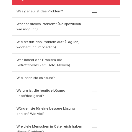
Was genau ist das Problem?
___
Wer hat dieses Problem? (So spezifisch
___
wie möglich)
Wie oft tritt das Problem auf? (Täglich,
___
wöchentlich, monatlich)
Was kostet das Problem die
___
Betroffenen? (Zeit, Geld, Nerven)
Wie lösen sie es heute?
___
Warum ist die heutige Lösung
___
unbefriedigend?
Würden sie für eine bessere Lösung
___
zahlen? Wie viel?
Wie viele Menschen in Österreich haben
___
dieses Problem?