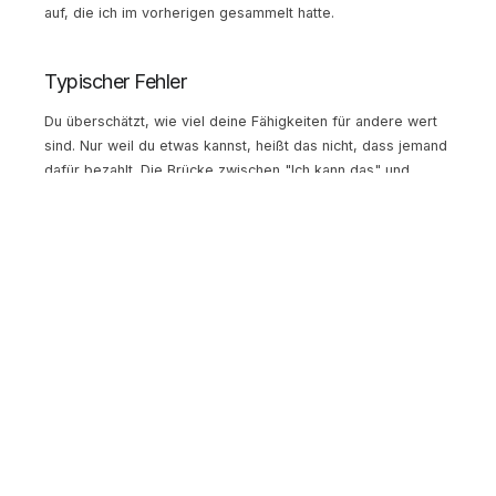
auf, die ich im vorherigen gesammelt hatte.
Typischer Fehler
Du überschätzt, wie viel deine Fähigkeiten für andere wert
sind. Nur weil du etwas kannst, heißt das nicht, dass jemand
dafür bezahlt. Die Brücke zwischen "Ich kann das" und
"Jemand braucht das" muss validiert werden. Sprich mit
potenziellen Kunden, bevor du ein Angebot baust.
Weg 3: Der Trend-First-Ansatz
Die Idee dahinter
Du startest mit einem Makrotrend und fragst: Welche
Probleme oder Bedürfnisse entstehen durch diesen Trend?
Und wer kann sie am besten lösen, lokal, konkret, für eine
spezifische Zielgruppe?