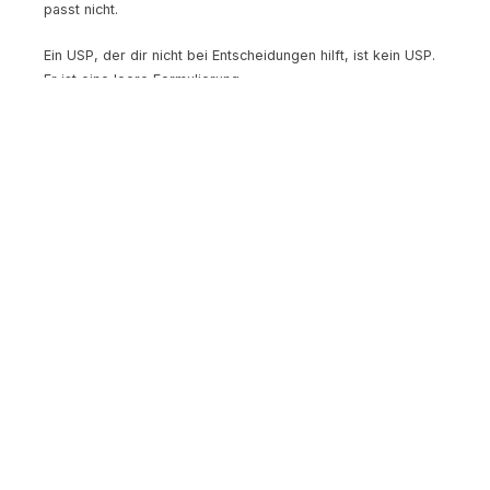
passt nicht.
Ein USP, der dir nicht bei Entscheidungen hilft, ist kein USP.
Er ist eine leere Formulierung.
Warum dein USP alles andere
bestimmt
Dein USP ist nicht ein isoliertes Marketing-Element. Er ist die
strategische DNA deines Startups. Wenn du ihn hast, leiten
sich daraus ab:
Dein Pricing:
Wenn dein USP auf Geschwindigkeit
setzt, kannst du Premium-Preise verlangen. Wenn er
auf Einfachheit setzt, solltest du transparent und
niederschwellig bepreisen.
Dein Marketing:
Dein USP bestimmt die Kanäle, die
Botschaften und die Zielgruppenansprache.