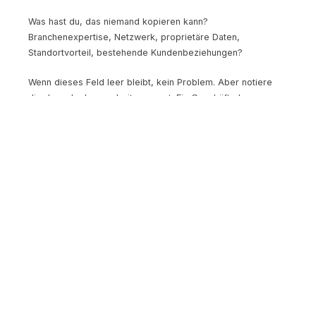
Was hast du, das niemand kopieren kann?
Branchenexpertise, Netzwerk, proprietäre Daten,
Standortvorteil, bestehende Kundenbeziehungen?
Wenn dieses Feld leer bleibt, kein Problem. Aber notiere
dir, dass du daran arbeiten musst. Ein Geschäft ohne
unfairen Vorteil ist angreifbar.
Phase 5: Review und Priorisierung (5 Minuten)
Minuten 85-90: Das Canvas lesen
Tritt einen Schritt zurück. Lies das Canvas von links nach
rechts, von oben nach unten. Stelle dir drei Fragen:
Ergibt es eine Geschichte?
Problem, Lösung,
Kunde, Kanal, Geld, hängt alles zusammen?
Was ist die riskanteste Annahme?
Markiere sie.
Das ist dein erster Testpunkt.