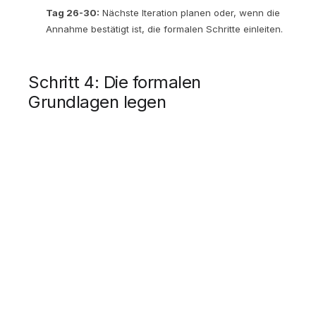
Tag 26-30:
Nächste Iteration planen oder, wenn die
Annahme bestätigt ist, die formalen Schritte einleiten.
Schritt 4: Die formalen
Grundlagen legen
Wenn dein MVP erste positive Signale zeigt, Menschen
interessieren sich, erste Zusagen oder sogar erste
Zahlungen, dann ist es Zeit für die formalen Schritte.
Gewerbeanmeldung
In Österreich ist die Gewerbeanmeldung der einfachste
erste Schritt. Bei der zuständigen Bezirkshauptmannschaft
oder dem Magistrat, für die meisten freien Gewerbe ohne
Befähigungsnachweis. Kosten: ca. EUR 30-50. Dauert ein bis
zwei Tage.