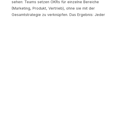
sehen: Teams setzen OKRs für einzelne Bereiche
(Marketing, Produkt, Vertrieb), ohne sie mit der
Gesamtstrategie zu verknüpfen. Das Ergebnis: Jeder
optimiert seinen Bereich, aber niemand bewegt das
Unternehmen als Ganzes voran.
Die Korrektur:
Starte immer mit dem Unternehmens-
Objective. Leite daraus Team-OKRs ab. Frage bei jedem
Team-OKR: "Trägt das zum Unternehmens-Objective bei?"
Wenn nicht, streiche es.
Wie sehen gute OKRs für
österreichische Startups aus?
Drei Beispiele aus verschiedenen Phasen, wie wir sie in
unseren Coaching-Sessions erarbeiten:
Beispiel 1: Pre-Revenue Startup (Agrotech)