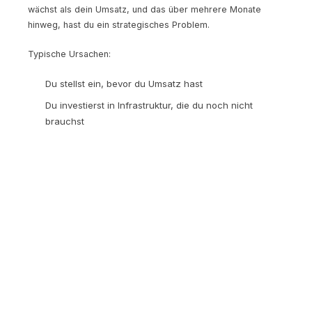
wächst als dein Umsatz, und das über mehrere Monate
hinweg, hast du ein strategisches Problem.
Typische Ursachen:
Du stellst ein, bevor du Umsatz hast
Du investierst in Infrastruktur, die du noch nicht
brauchst
Du bedienst zu viele Kundensegmente mit zu hohem
Aufwand
Du unterschätzt die österreichischen Fixkosten (SVS,
Mindestkörperschaftsteuer, Steuerberater)
Die Faustregel:
In der Frühphase sollte jeder zusätzliche
Euro, den du ausgibst, dich einem zahlenden Kunden
näherbringen. Wenn du das nicht klar benennen kannst,
hinterfrage die Ausgabe.