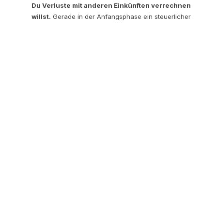
Du Verluste mit anderen Einkünften verrechnen
willst.
Gerade in der Anfangsphase ein steuerlicher
Vorteil.
Hohes persönliches Vertrauen zwischen den
Gesellschaftern besteht.
Die solidarische Haftung
erfordert absolutes Vertrauen.
Typisches Beispiel:
Zwei Freunde gründen gemeinsam
eine IT-Beratung in Graz. Sie bringen ihre Expertise ein,
teilen Gewinne 50:50, brauchen kein Startkapital und wollen
möglichst unkompliziert loslegen. Die OG ist hier oft die
pragmatischste Lösung.
Wann macht eine KG Sinn?
Eine KG ist sinnvoll, wenn:
Ein Gründer das Unternehmen operativ führt, ein