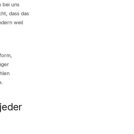
h bei uns
ht, dass das
ndern weil
sform,
iger
hlen
e.
jeder