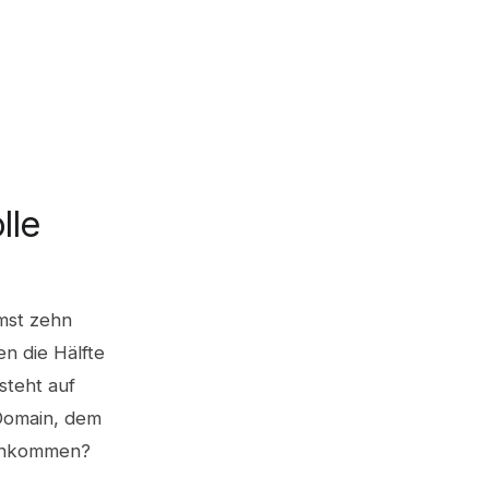
lle
mst zehn
en die Hälfte
steht auf
 Domain, dem
Einkommen?