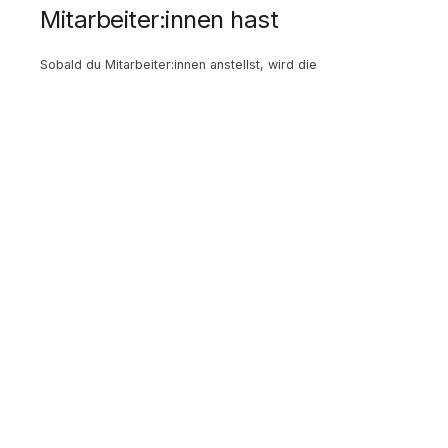
Mitarbeiter:innen hast
Sobald du Mitarbeiter:innen anstellst, wird die
Kommunalsteuer relevant. Sie beträgt
3%
der
Bruttolohnsumme und geht an deine Gemeinde.
Zusätzlich fällt der
Dienstgeberbeitrag zum
Familienlastenausgleichsfonds (DB)
von ca. 3,7% und
der
Zuschlag zum DB (DZ)
an (variiert je nach Bundesland,
im Burgenland ca. 0,36%).
Lohnnebenkosten im Überblick
Position
Satz
Sozialversicherung (DG-Anteil)
ca. 21,03%
Kommunalsteuer
3%