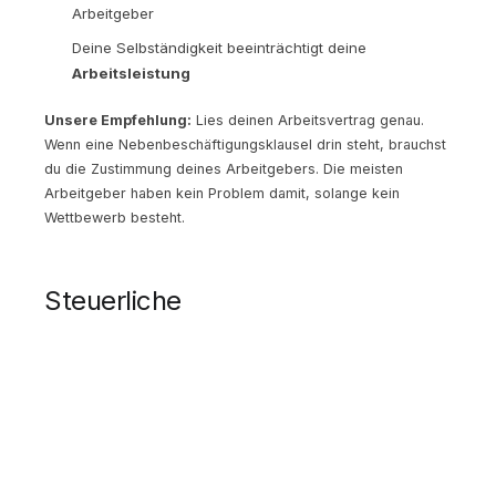
Arbeitgeber
Deine Selbständigkeit beeinträchtigt deine
Arbeitsleistung
Unsere Empfehlung:
Lies deinen Arbeitsvertrag genau.
Wenn eine Nebenbeschäftigungsklausel drin steht, brauchst
du die Zustimmung deines Arbeitgebers. Die meisten
Arbeitgeber haben kein Problem damit, solange kein
Wettbewerb besteht.
Steuerliche
Gestaltungsmöglichkeiten
1. Gewinnfreibetrag nutzen
Auch als nebenberufliche:r Gründer:in steht dir der
Gewinnfreibetrag zu. Der Grundfreibetrag von 15% (bis EUR
33.000 Gewinn) wird automatisch berücksichtigt. Bei einem