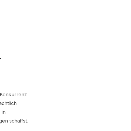
r
r Konkurrenz
echtlich
 in
gen schaffst.