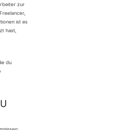
rbeiter zur
Freelancer,
ionen ist es
t hast,
ie du
e
EU
imnissen