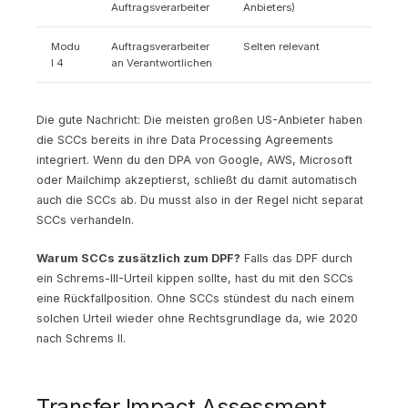
Auftragsverarbeiter
Anbieters)
Modu
Auftragsverarbeiter
Selten relevant
l 4
an Verantwortlichen
Die gute Nachricht: Die meisten großen US-Anbieter haben
die SCCs bereits in ihre Data Processing Agreements
integriert. Wenn du den DPA von Google, AWS, Microsoft
oder Mailchimp akzeptierst, schließt du damit automatisch
auch die SCCs ab. Du musst also in der Regel nicht separat
SCCs verhandeln.
Warum SCCs zusätzlich zum DPF?
Falls das DPF durch
ein Schrems-III-Urteil kippen sollte, hast du mit den SCCs
eine Rückfallposition. Ohne SCCs stündest du nach einem
solchen Urteil wieder ohne Rechtsgrundlage da, wie 2020
nach Schrems II.
Transfer Impact Assessment