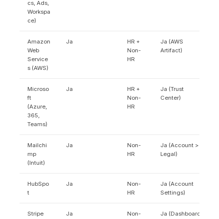
cs, Ads,
Workspa
ce)
Amazon
Ja
HR +
Ja (AWS
Web
Non-
Artifact)
Service
HR
s (AWS)
Microso
Ja
HR +
Ja (Trust
ft
Non-
Center)
(Azure,
HR
365,
Teams)
Mailchi
Ja
Non-
Ja (Account >
mp
HR
Legal)
(Intuit)
HubSpo
Ja
Non-
Ja (Account
t
HR
Settings)
Stripe
Ja
Non-
Ja (Dashboard)