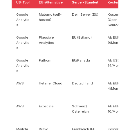
US-Tool
EU-Alternative
Server-Standort
Kosten (ca.)
Google
Matomo (self-
Dein Server (EU)
Kostenlos
Analytic
hosted)
(Open
s
Source)
Google
Plausible
EU (Estland)
Ab EUR
Analytic
Analytics
9/Monat
s
Google
Fathom
EU/Kanada
Ab USD
Analytic
14/Monat
s
AWS
Hetzner Cloud
Deutschland
Ab EUR
4/Monat
AWS
Exoscale
Schweiz/
Ab EUR
Österreich
10/Monat
Mailchi
Brevo
Frankreich (EU)
Kostenlos