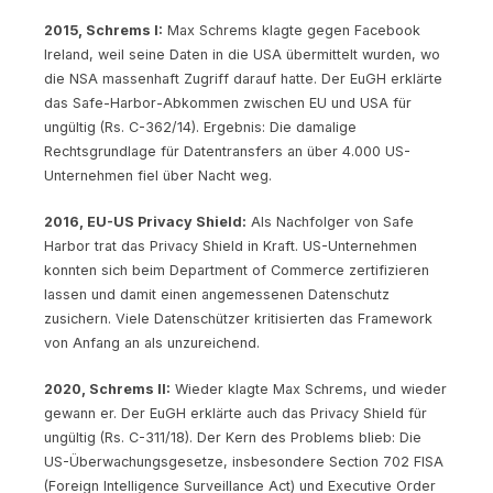
2015, Schrems I:
Max Schrems klagte gegen Facebook
Ireland, weil seine Daten in die USA übermittelt wurden, wo
die NSA massenhaft Zugriff darauf hatte. Der EuGH erklärte
das Safe-Harbor-Abkommen zwischen EU und USA für
ungültig (Rs. C-362/14). Ergebnis: Die damalige
Rechtsgrundlage für Datentransfers an über 4.000 US-
Unternehmen fiel über Nacht weg.
2016, EU-US Privacy Shield:
Als Nachfolger von Safe
Harbor trat das Privacy Shield in Kraft. US-Unternehmen
konnten sich beim Department of Commerce zertifizieren
lassen und damit einen angemessenen Datenschutz
zusichern. Viele Datenschützer kritisierten das Framework
von Anfang an als unzureichend.
2020, Schrems II:
Wieder klagte Max Schrems, und wieder
gewann er. Der EuGH erklärte auch das Privacy Shield für
ungültig (Rs. C-311/18). Der Kern des Problems blieb: Die
US-Überwachungsgesetze, insbesondere Section 702 FISA
(Foreign Intelligence Surveillance Act) und Executive Order