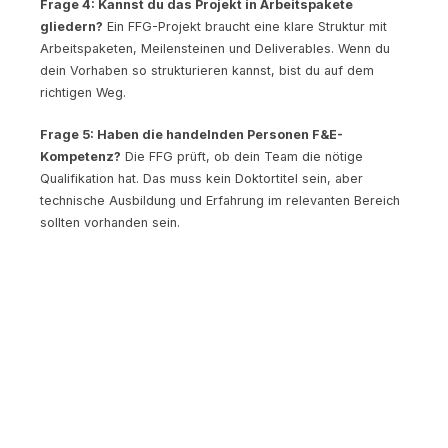
Frage 4: Kannst du das Projekt in Arbeitspakete
gliedern?
Ein FFG-Projekt braucht eine klare Struktur mit
Arbeitspaketen, Meilensteinen und Deliverables. Wenn du
dein Vorhaben so strukturieren kannst, bist du auf dem
richtigen Weg.
Frage 5: Haben die handelnden Personen F&E-
Kompetenz?
Die FFG prüft, ob dein Team die nötige
Qualifikation hat. Das muss kein Doktortitel sein, aber
technische Ausbildung und Erfahrung im relevanten Bereich
sollten vorhanden sein.
Ergebnis:
Wenn du mindestens vier der fünf Fragen mit Ja
beantwortest, lohnt sich ein FFG-Erstgespräch. Dieses ist
kostenlos und unverbindlich. Die FFG-Berater:innen geben
dir eine ehrliche Einschätzung, ob ein Antrag Sinn macht.
Der Antragsprozess: Von der
Idee bis zur Zusage