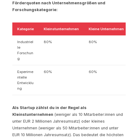
Förderquoten nach Unternehmensgrößen und
Forschungskategorie:
Kategorie
Kleinstunternehmen
Kleine Unternehmen
Mi
Industriel
80%
80%
7
le
Forschun
g
Experime
60%
60%
5
ntelle
Entwicklu
ng
Als Startup zählst du in der Regel als
Kleinstunternehmen
(weniger als 10 Mitarbeiter:innen und
unter EUR 2 Millionen Jahresumsatz) oder kleines
Unternehmen (weniger als 50 Mitarbeiter:innen und unter
EUR 10 Millionen Jahresumsatz). Das bedeutet die höchsten