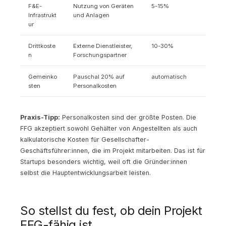
F&E-
Nutzung von Geräten
5-15%
Infrastrukt
und Anlagen
ur
Drittkoste
Externe Dienstleister,
10-30%
n
Forschungspartner
Gemeinko
Pauschal 20% auf
automatisch
sten
Personalkosten
Praxis-Tipp:
Personalkosten sind der größte Posten. Die
FFG akzeptiert sowohl Gehälter von Angestellten als auch
kalkulatorische Kosten für Gesellschafter-
Geschäftsführer:innen, die im Projekt mitarbeiten. Das ist für
Startups besonders wichtig, weil oft die Gründer:innen
selbst die Hauptentwicklungsarbeit leisten.
So stellst du fest, ob dein Projekt
FFG-fähig ist