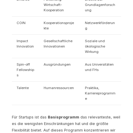
Wirtschaft-
Grundlagenforsch
Kooperation
ung
COIN
Kooperationsproje
Netzwerkförderun
kte
g
Impact
Gesellschaftliche
Soziale und
Innovation
Innovationen
ökologische
Wirkung
Spin-off
Ausgründungen
Aus Universitäten
Fellowship
und FHs
s
Talente
Humanressourcen
Praktika,
Karriereprogramm
e
Für Startups ist das
Basisprogramm
das relevanteste, weil
es die wenigsten Einschränkungen hat und die größte
Flexibilität bietet. Auf dieses Programm konzentrieren wir