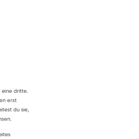
eine dritte.
en erst
test du sie,
nsen.
eites