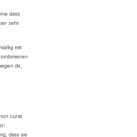
hne dass
aber sehr
mäßig mit
kombinieren
eigen dir,
non curat
er:
ng, dass sie