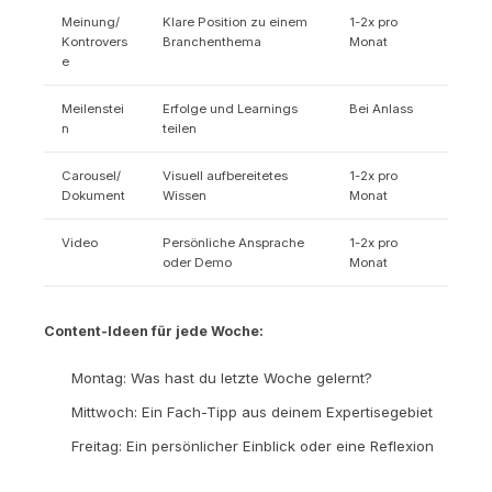
Meinung/
Klare Position zu einem
1-2x pro
Kontrovers
Branchenthema
Monat
e
Meilenstei
Erfolge und Learnings
Bei Anlass
n
teilen
Carousel/
Visuell aufbereitetes
1-2x pro
Dokument
Wissen
Monat
Video
Persönliche Ansprache
1-2x pro
oder Demo
Monat
Content-Ideen für jede Woche:
Montag: Was hast du letzte Woche gelernt?
Mittwoch: Ein Fach-Tipp aus deinem Expertisegebiet
Freitag: Ein persönlicher Einblick oder eine Reflexion