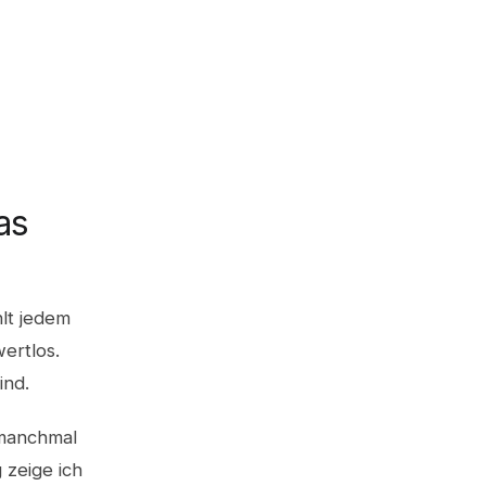
as
hlt jedem
ertlos.
ind.
 manchmal
 zeige ich