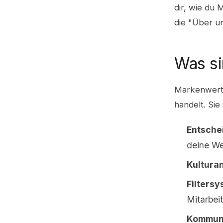
dir, wie du 
die "Über un
Was si
Markenwerte
handelt. Sie 
Entsche
deine We
Kultura
Filtersy
Mitarbeit
Kommuni