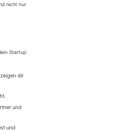
nd nicht nur
ein Startup
zeigen dir
ht.
rtner und
bst und