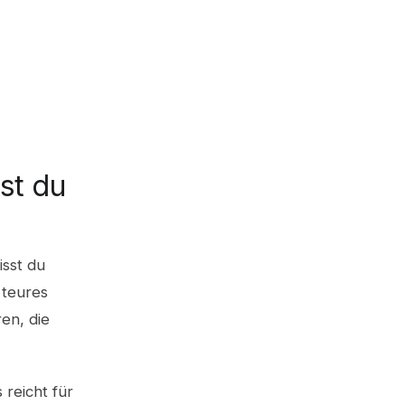
st du
sst du
 teures
en, die
 reicht für