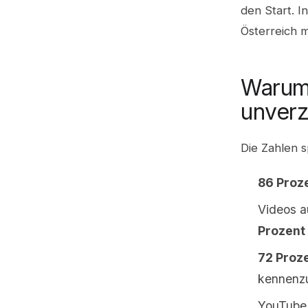
den Start. I
Österreich m
Warum 
unverz
Die Zahlen 
86 Proz
Videos a
Prozent
72 Proz
kennenz
YouTube 