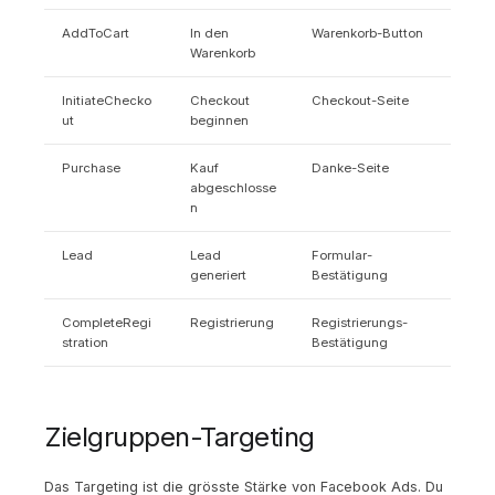
AddToCart
In den
Warenkorb-Button
Warenkorb
InitiateChecko
Checkout
Checkout-Seite
ut
beginnen
Purchase
Kauf
Danke-Seite
abgeschlosse
n
Lead
Lead
Formular-
generiert
Bestätigung
CompleteRegi
Registrierung
Registrierungs-
stration
Bestätigung
Zielgruppen-Targeting
Das Targeting ist die grösste Stärke von Facebook Ads. Du