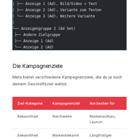
│ ├── Anzeige 1 (Ad), Bild/Video + Text
│ ├── Anzeige 2 (Ad), Variante zum Testen
│ └── Anzeige 3 (Ad), Weitere Variante
│
└── Anzeigengruppe 2 (Ad Set)
 ├── Andere Zielgruppe
 ├── Anzeige 1 (Ad)
 └── Anzeige 2 (Ad)
Die Kampagnenziele
Meta bietet verschiedene Kampagnenziele, die du je nach
deinem Geschäftsziel wählst:
Ziel-Kategorie
Kampagnenziel
Am besten für
Bekanntheit
Reichweite
Markenaufbau,
Launch
Bekanntheit
Markenbekannt
Langfristiger