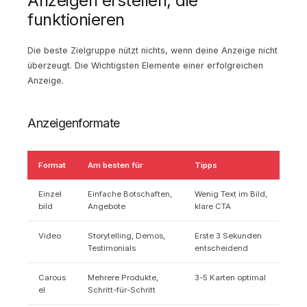
Anzeigen erstellen, die
funktionieren
Die beste Zielgruppe nützt nichts, wenn deine Anzeige nicht
überzeugt. Die Wichtigsten Elemente einer erfolgreichen
Anzeige.
Anzeigenformate
Format
Am besten für
Tipps
Einzel
Einfache Botschaften,
Wenig Text im Bild,
bild
Angebote
klare CTA
Video
Storytelling, Demos,
Erste 3 Sekunden
Testimonials
entscheidend
Carous
Mehrere Produkte,
3-5 Karten optimal
el
Schritt-für-Schritt