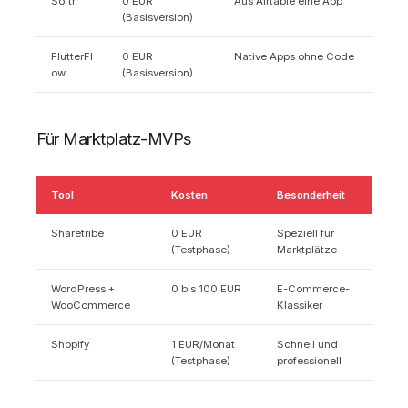
Softr
0 EUR
Aus Airtable eine App
(Basisversion)
FlutterFl
0 EUR
Native Apps ohne Code
ow
(Basisversion)
Für Marktplatz-MVPs
Tool
Kosten
Besonderheit
Sharetribe
0 EUR
Speziell für
(Testphase)
Marktplätze
WordPress +
0 bis 100 EUR
E-Commerce-
WooCommerce
Klassiker
Shopify
1 EUR/Monat
Schnell und
(Testphase)
professionell