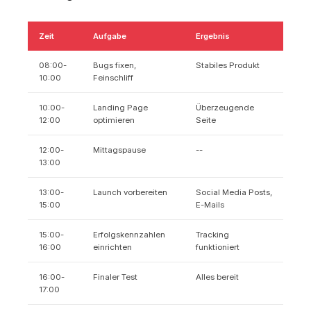
Zeit
Aufgabe
Ergebnis
08:00-
Bugs fixen,
Stabiles Produkt
10:00
Feinschliff
10:00-
Landing Page
Überzeugende
12:00
optimieren
Seite
12:00-
Mittagspause
--
13:00
13:00-
Launch vorbereiten
Social Media Posts,
15:00
E-Mails
15:00-
Erfolgskennzahlen
Tracking
16:00
einrichten
funktioniert
16:00-
Finaler Test
Alles bereit
17:00