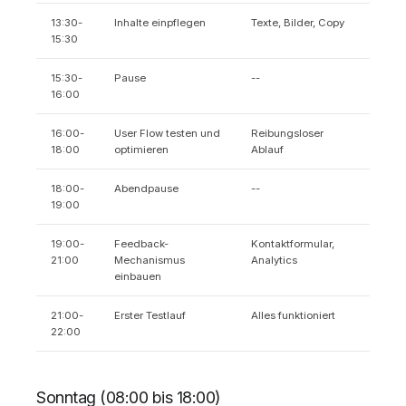
13:30-
Inhalte einpflegen
Texte, Bilder, Copy
15:30
15:30-
Pause
--
16:00
16:00-
User Flow testen und
Reibungsloser
18:00
optimieren
Ablauf
18:00-
Abendpause
--
19:00
19:00-
Feedback-
Kontaktformular,
21:00
Mechanismus
Analytics
einbauen
21:00-
Erster Testlauf
Alles funktioniert
22:00
Sonntag (08:00 bis 18:00)