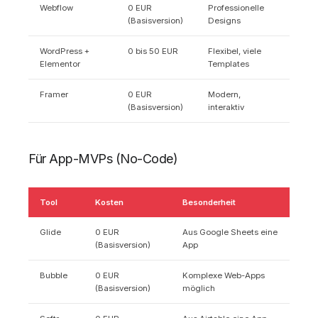
Webflow
0 EUR
Professionelle
(Basisversion)
Designs
WordPress +
0 bis 50 EUR
Flexibel, viele
Elementor
Templates
Framer
0 EUR
Modern,
(Basisversion)
interaktiv
Für App-MVPs (No-Code)
Tool
Kosten
Besonderheit
Glide
0 EUR
Aus Google Sheets eine
(Basisversion)
App
Bubble
0 EUR
Komplexe Web-Apps
(Basisversion)
möglich