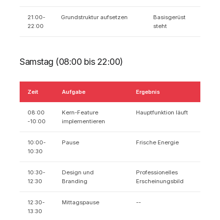
21:00-
Grundstruktur aufsetzen
Basisgerüst
22:00
steht
Samstag (08:00 bis 22:00)
Zeit
Aufgabe
Ergebnis
08:00
Kern-Feature
Hauptfunktion läuft
-10:00
implementieren
10:00-
Pause
Frische Energie
10:30
10:30-
Design und
Professionelles
12:30
Branding
Erscheinungsbild
12:30-
Mittagspause
--
13:30