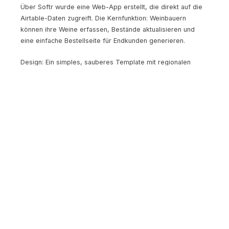
Über Softr wurde eine Web-App erstellt, die direkt auf die
Airtable-Daten zugreift. Die Kernfunktion: Weinbauern
können ihre Weine erfassen, Bestände aktualisieren und
eine einfache Bestellseite für Endkunden generieren.
Design: Ein simples, sauberes Template mit regionalen
Farben und einem Logo, das in Canva erstellt wurde.
Sonntag
Feinschliff, Testing mit zwei befreundeten Winzern, Landing
Page mit Carrd erstellt, Launch über Social Media und eine
lokale WhatsApp-Gruppe.
Ergebnis
Entwicklungskosten: 0 EUR (alles im Free-Tier)
Zeitaufwand: ca. 30 Stunden
Erste Nutzer: 8 Winzer in der ersten Woche