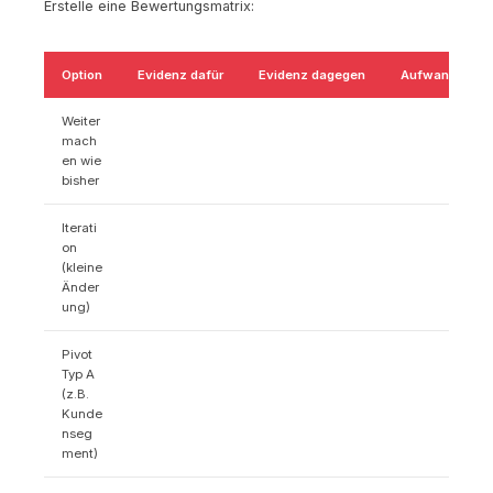
Erstelle eine Bewertungsmatrix:
Option
Evidenz dafür
Evidenz dagegen
Aufwand
Weiter
mach
en wie
bisher
Iterati
on
(kleine
Änder
ung)
Pivot
Typ A
(z.B.
Kunde
nseg
ment)