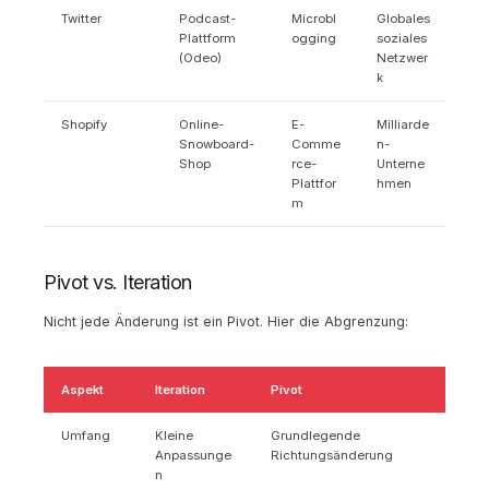
Twitter
Podcast-
Microbl
Globales
Plattform
ogging
soziales
(Odeo)
Netzwer
k
Shopify
Online-
E-
Milliarde
Snowboard-
Comme
n-
Shop
rce-
Unterne
Plattfor
hmen
m
Pivot vs. Iteration
Nicht jede Änderung ist ein Pivot. Hier die Abgrenzung:
Aspekt
Iteration
Pivot
Umfang
Kleine
Grundlegende
Anpassunge
Richtungsänderung
n