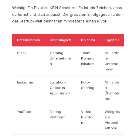
Wichtig: Ein Pivot ist KEIN Scheitern. Es ist ein Zeichen, dass
du lernst und dich anpasst. Die grössten Erfolgsgeschichten
der Startup-Welt beinhalten mindestens einen Pivot:
Unternehmen
Ursprünglich
Pivot zu
Ergebnis
Slack
Gaming-
Team-
Milliarde
Unternehme
Kommu
n-
n
nikation
Unterne
hmen
Instagram
Location-
Foto-
Milliarde
Check-in-
Sharing
n-
App (Burbn)
Übernah
me
YouTube
Dating-
Video-
Weltgrös
Plattform
Plattfor
ste
m
Videopl
attform