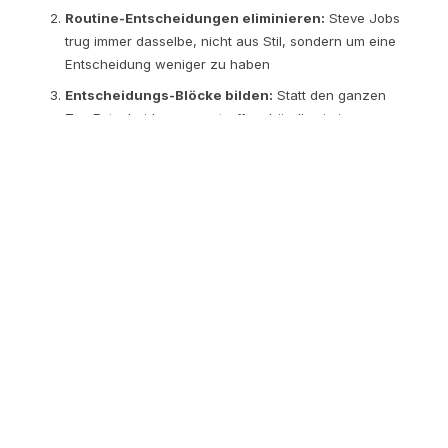
Routine-Entscheidungen eliminieren:
Steve Jobs
trug immer dasselbe, nicht aus Stil, sondern um eine
Entscheidung weniger zu haben
Entscheidungs-Blöcke bilden:
Statt den ganzen
Tag Entscheidungen zu treffen, bündle sie in
Zeitblöcke
Delegieren, was delegierbar ist:
Nicht jede
Entscheidung muss von dir kommen
Entscheidungsvorlagen erstellen:
Für
wiederkehrende Entscheidungen (z.B. "Ab welchem
Betrag muss ich selbst freigeben?")
Der Energie-Tipp:
Halte deinen Blutzuckerspiegel stabil.
Klingt banal, ist aber wissenschaftlich belegt: Richter treffen
vor dem Mittagessen härtere Urteile als danach, nicht weil
sie gemeiner sind, sondern weil ihr Blutzucker niedrig ist.
Iss regelmässig, trink genug Wasser, und triff keine
wichtigen Entscheidungen, wenn du hungrig bist.