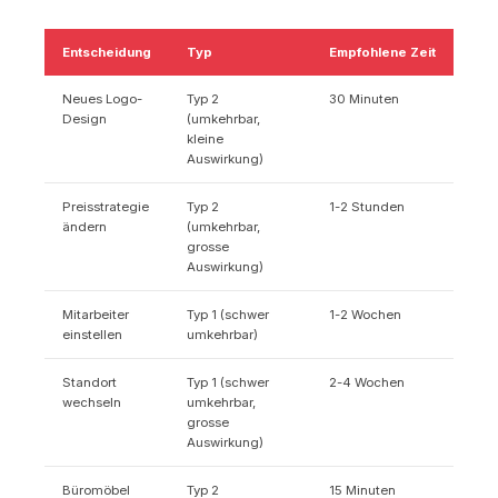
Entscheidung
Typ
Empfohlene Zeit
Neues Logo-
Typ 2
30 Minuten
Design
(umkehrbar,
kleine
Auswirkung)
Preisstrategie
Typ 2
1-2 Stunden
ändern
(umkehrbar,
grosse
Auswirkung)
Mitarbeiter
Typ 1 (schwer
1-2 Wochen
einstellen
umkehrbar)
Standort
Typ 1 (schwer
2-4 Wochen
wechseln
umkehrbar,
grosse
Auswirkung)
Büromöbel
Typ 2
15 Minuten