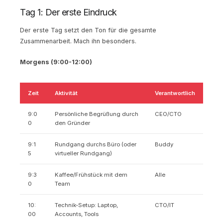
Tag 1: Der erste Eindruck
Der erste Tag setzt den Ton für die gesamte
Zusammenarbeit. Mach ihn besonders.
Morgens (9:00-12:00)
Zeit
Aktivität
Verantwortlich
9:0
Persönliche Begrüßung durch
CEO/CTO
0
den Gründer
9:1
Rundgang durchs Büro (oder
Buddy
5
virtueller Rundgang)
9:3
Kaffee/Frühstück mit dem
Alle
0
Team
10:
Technik-Setup: Laptop,
CTO/IT
00
Accounts, Tools