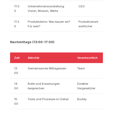
11:0
Unternehmensvorstellung:
CEO
0
Vision, Mission, Werte
11:3
Produktdemo: Was bauen wir?
Produktverant
0
Für wen?
wortlicher
Nachmittags (13:00-17:00)
Zeit
Aktivität
Verantwortlich
13:
Gemeinsames Mittagessen
Team
00
14:
Rolle und Erwartungen
Direkter
00
besprechen
Vorgesetzter
15:
Tools und Prozesse im Detail
Buddy
00