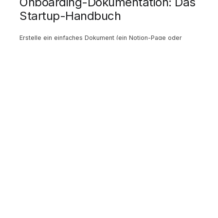
Onboarding-Dokumentation: Das
Startup-Handbuch
Erstelle ein einfaches Dokument (ein Notion-Page oder
Google Doc reicht), das alle wichtigen Informationen
bündelt:
Inhalte des Startup-Handbuchs
1. Unternehmen
Gründungsgeschichte
Mission und Vision
Werte und Prinzipien
Geschäftsmodell (kurz und verständlich)
Organigramm (auch bei fünf Leuten hilfreich)
2. Produkt