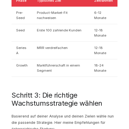
Phase
Typisches Ziel
Zeitrahmen
Pre-
Product-Market-Fit
6-12
Seed
nachweisen
Monate
Seed
Erste 100 zahlende Kunden
12-18
Monate
Series
MRR verdreifachen
12-18
A
Monate
Growth
Marktführerschaft in einem
18-24
Segment
Monate
Schritt 3: Die richtige
Wachstumsstrategie wählen
Basierend auf deiner Analyse und deinen Zielen wähle nun
die passende Strategie. Hier meine Empfehlungen für
österreichische Startups: