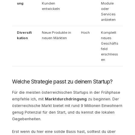
ung
Kunden
Module
entwickeln
oder
Services
anbieten
Diversifi
Neue Produkte in
Hoch
Komplett
kation
neuen Märkten
neues
Geschäfts
feld
erschliess
en
Welche Strategie passt zu deinem Startup?
Für die meisten österreichischen Startups in der Frühphase
empfehle ich, mit
Marktdurchdringung
zu beginnen. Der
österreichische Markt bietet mit rund 9 Millionen Einwohnern
genug Potenzial für den Start, und du kennst die lokalen
Gegebenheiten.
Erst wenn du hier eine solide Basis hast, solltest du über