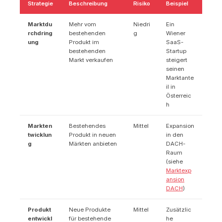
Strategie
Beschreibung
Risiko
Beispiel
Marktdu
Mehr vom
Niedri
Ein
rchdring
bestehenden
g
Wiener
ung
Produkt im
SaaS-
bestehenden
Startup
Markt verkaufen
steigert
seinen
Marktante
il in
Österreic
h
Markten
Bestehendes
Mittel
Expansion
twicklun
Produkt in neuen
in den
g
Märkten anbieten
DACH-
Raum
(siehe
Marktexp
ansion
DACH
)
Produkt
Neue Produkte
Mittel
Zusätzlic
entwickl
für bestehende
he