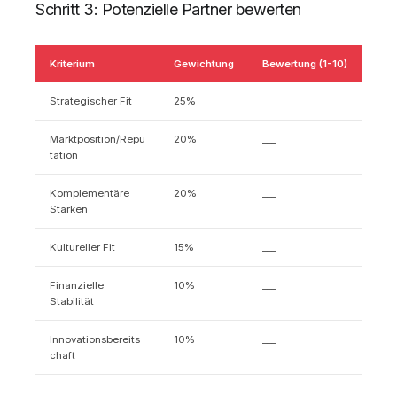
Schritt 3: Potenzielle Partner bewerten
Kriterium
Gewichtung
Bewertung (1-10)
Strategischer Fit
25%
___
Marktposition/Repu
20%
___
tation
Komplementäre
20%
___
Stärken
Kultureller Fit
15%
___
Finanzielle
10%
___
Stabilität
Innovationsbereits
10%
___
chaft