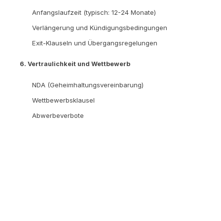
Anfangslaufzeit (typisch: 12-24 Monate)
Verlängerung und Kündigungsbedingungen
Exit-Klauseln und Übergangsregelungen
6. Vertraulichkeit und Wettbewerb
NDA (Geheimhaltungsvereinbarung)
Wettbewerbsklausel
Abwerbeverbote
Praxis-Tipp:
Lass den Vertrag immer von einem
Anwalt prüfen, auch wenn es nur eine "kleine"
Partnerschaft ist. Im österreichischen Recht gibt es
Besonderheiten im Handels- und Gesellschaftsrecht,
die du kennen solltest. Die Rechtsberatung kostet
typischerweise EUR 1.500 bis EUR 3.000, kann dir
aber ein Vielfaches an Problemen ersparen.