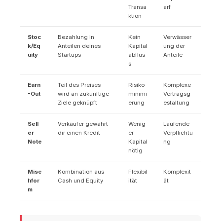
Transa
arf
ktion
Stoc
Bezahlung in
Kein
Verwässer
k/Eq
Anteilen deines
Kapital
ung der
uity
Startups
abflus
Anteile
s
Earn
Teil des Preises
Risiko
Komplexe
-Out
wird an zukünftige
minimi
Vertragsg
Ziele geknüpft
erung
estaltung
Sell
Verkäufer gewährt
Wenig
Laufende
er
dir einen Kredit
er
Verpflichtu
Note
Kapital
ng
nötig
Misc
Kombination aus
Flexibil
Komplexit
hfor
Cash und Equity
ität
ät
m