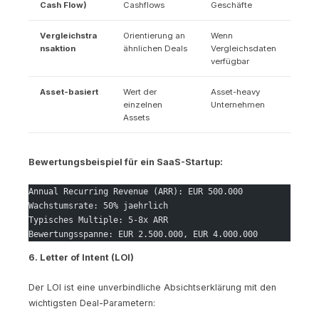
Cash Flow)
Cashflows
Geschäfte
Vergleichstra
Orientierung an
Wenn
nsaktion
ähnlichen Deals
Vergleichsdaten
verfügbar
Asset-basiert
Wert der
Asset-heavy
einzelnen
Unternehmen
Assets
Bewertungsbeispiel für ein SaaS-Startup:
Annual Recurring Revenue (ARR): EUR 500.000
Wachstumsrate: 50% jaehrlich
Typisches Multiple: 5-8x ARR
Bewertungsspanne: EUR 2.500.000, EUR 4.000.000
6. Letter of Intent (LOI)
Der LOI ist eine unverbindliche Absichtserklärung mit den
wichtigsten Deal-Parametern: