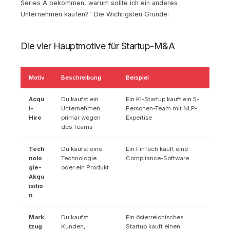
Series A bekommen, warum sollte ich ein anderes
Unternehmen kaufen?" Die Wichtigsten Gründe:
Die vier Hauptmotive für Startup-M&A
Motiv
Beschreibung
Beispiel
Acqu
Du kaufst ein
Ein KI-Startup kauft ein 5-
i-
Unternehmen
Personen-Team mit NLP-
Hire
primär wegen
Expertise
des Teams
Tech
Du kaufst eine
Ein FinTech kauft eine
nolo
Technologie
Compliance-Software
gie-
oder ein Produkt
Akqu
isitio
n
Mark
Du kaufst
Ein österreichisches
tzug
Kunden,
Startup kauft einen