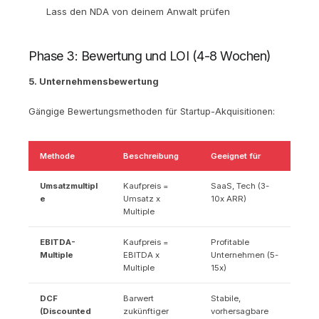
Lass den NDA von deinem Anwalt prüfen
Phase 3: Bewertung und LOI (4-8 Wochen)
5. Unternehmensbewertung
Gängige Bewertungsmethoden für Startup-Akquisitionen:
Methode
Beschreibung
Geeignet für
Umsatzmultipl
Kaufpreis =
SaaS, Tech (3-
e
Umsatz x
10x ARR)
Multiple
EBITDA-
Kaufpreis =
Profitable
Multiple
EBITDA x
Unternehmen (5-
Multiple
15x)
DCF
Barwert
Stabile,
(Discounted
zukünftiger
vorhersagbare