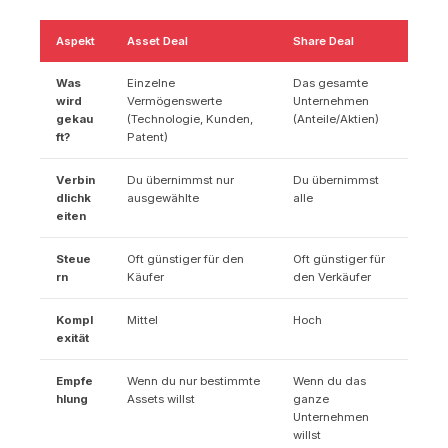
Aspekt
Asset Deal
Share Deal
Was
Einzelne
Das gesamte
wird
Vermögenswerte
Unternehmen
gekau
(Technologie, Kunden,
(Anteile/Aktien)
ft?
Patent)
Verbin
Du übernimmst nur
Du übernimmst
dlichk
ausgewählte
alle
eiten
Steue
Oft günstiger für den
Oft günstiger für
rn
Käufer
den Verkäufer
Kompl
Mittel
Hoch
exität
Empfe
Wenn du nur bestimmte
Wenn du das
hlung
Assets willst
ganze
Unternehmen
willst