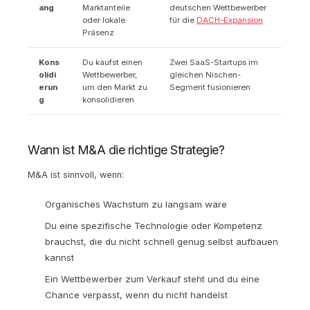
ang
Marktanteile
deutschen Wettbewerber
oder lokale
für die
DACH-Expansion
Präsenz
Kons
Du kaufst einen
Zwei SaaS-Startups im
olidi
Wettbewerber,
gleichen Nischen-
erun
um den Markt zu
Segment fusionieren
g
konsolidieren
Wann ist M&A die richtige Strategie?
M&A ist sinnvoll, wenn:
Organisches Wachstum zu langsam wäre
Du eine spezifische Technologie oder Kompetenz
brauchst, die du nicht schnell genug selbst aufbauen
kannst
Ein Wettbewerber zum Verkauf steht und du eine
Chance verpasst, wenn du nicht handelst