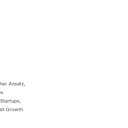
cher Ansatz,
es
 Startups,
ist Growth