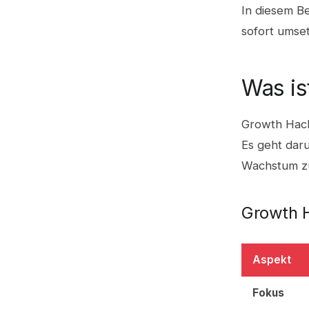
In diesem Be
sofort umse
Was is
Growth Hack
Es geht dar
Wachstum zu
Growth H
Aspekt
Fokus