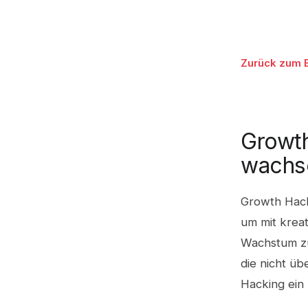
Zurück zum 
Growth
wachse
Growth Hacki
um mit krea
Wachstum zu 
die nicht ü
Hacking ein