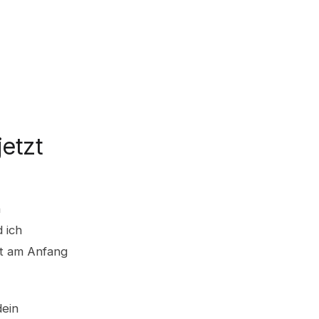
jetzt
n
 ich
st am Anfang
dein