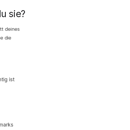
u sie?
tt deines
e die
ig ist
hmarks