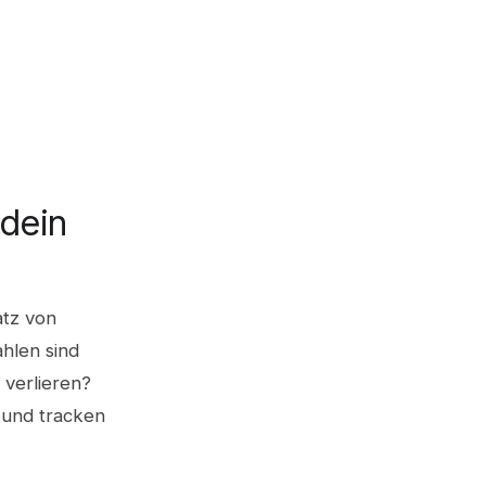
 dein
atz von
hlen sind
 verlieren?
n und tracken