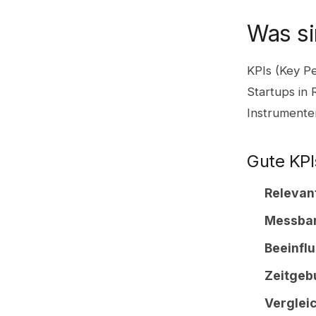
Was si
KPIs (Key Pe
Startups in 
Instrumenten
Gute KPI
Relevan
Messbar
Beeinflu
Zeitgeb
Verglei