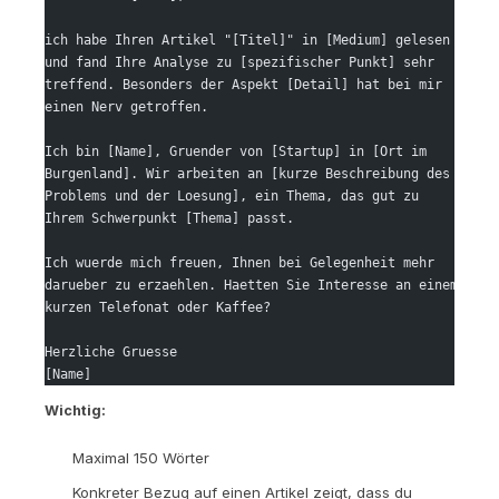
ich habe Ihren Artikel "[Titel]" in [Medium] gelesen
und fand Ihre Analyse zu [spezifischer Punkt] sehr
treffend. Besonders der Aspekt [Detail] hat bei mir
einen Nerv getroffen.
Ich bin [Name], Gruender von [Startup] in [Ort im
Burgenland]. Wir arbeiten an [kurze Beschreibung des
Problems und der Loesung], ein Thema, das gut zu
Ihrem Schwerpunkt [Thema] passt.
Ich wuerde mich freuen, Ihnen bei Gelegenheit mehr
darueber zu erzaehlen. Haetten Sie Interesse an einem
kurzen Telefonat oder Kaffee?
Herzliche Gruesse
[Name]
Wichtig:
Maximal 150 Wörter
Konkreter Bezug auf einen Artikel zeigt, dass du