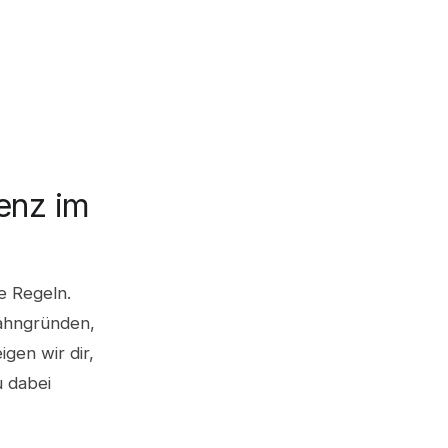
enz im
e Regeln.
mahngründen,
gen wir dir,
u dabei