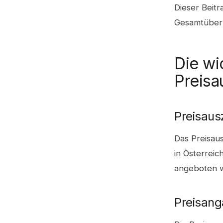
Dieser Beit
Gesamtüberb
Die wi
Preisa
Preisaus
Das Preisaus
in Österreic
angeboten w
Preisan