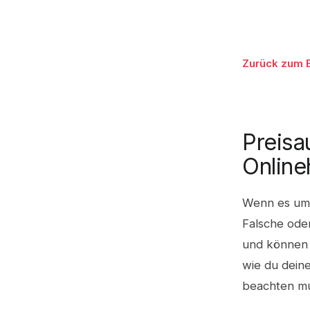
Zurück zum 
Preisa
Online
Wenn es um P
Falsche ode
und können a
wie du dein
beachten mu