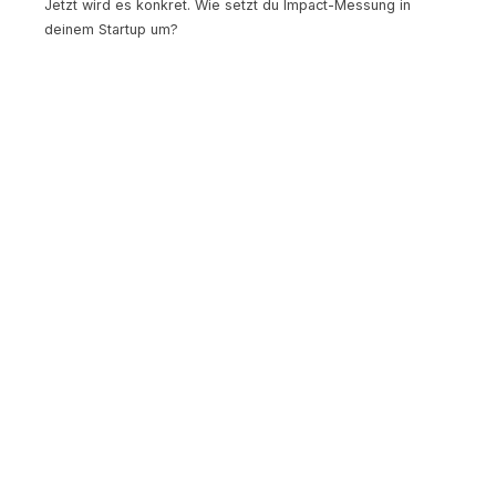
Jetzt wird es konkret. Wie setzt du Impact-Messung in
deinem Startup um?
Schritt 1: Wirkungslogik entwickeln
Starte mit deiner Theory of Change. Nutze dafür am besten
den
Social Business Model Canvas
, um dein Modell zu
strukturieren.
Stelle dir folgende Fragen:
Welches Problem löst du?
Wer ist deine Zielgruppe?
Was genau tust du?
Welche Veränderungen erwartest du bei deiner
Zielgruppe?
Welche gesellschaftlichen Veränderungen erwartest
du langfristig?