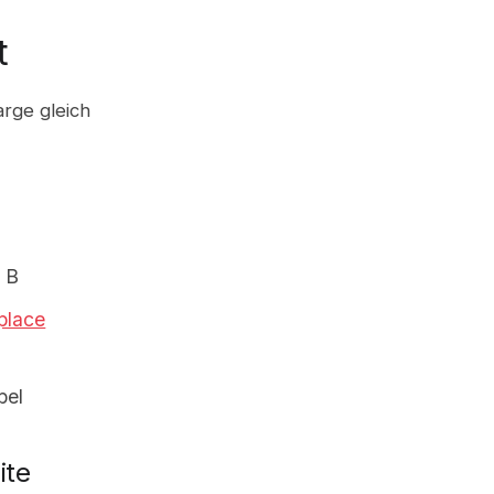
t
arge gleich
e B
place
bel
ite