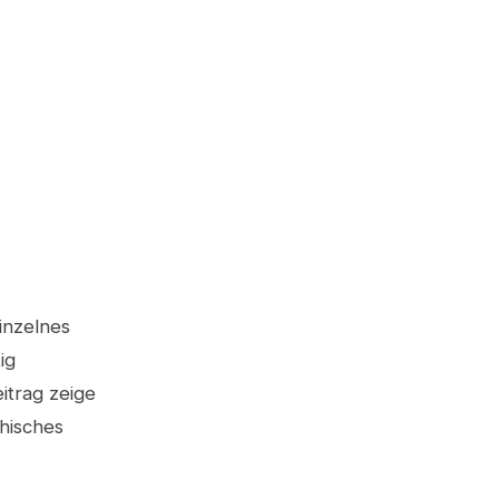
einzelnes
ig
itrag zeige
chisches