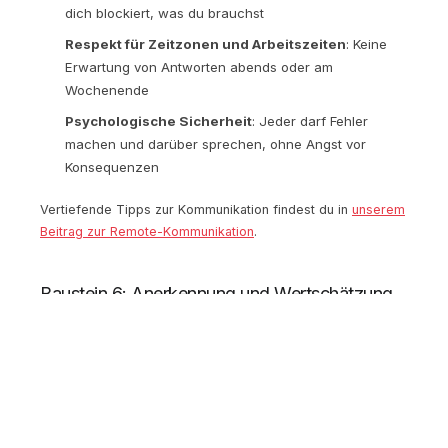
dich blockiert, was du brauchst
Respekt für Zeitzonen und Arbeitszeiten
: Keine
Erwartung von Antworten abends oder am
Wochenende
Psychologische Sicherheit
: Jeder darf Fehler
machen und darüber sprechen, ohne Angst vor
Konsequenzen
Vertiefende Tipps zur Kommunikation findest du in
unserem
Beitrag zur Remote-Kommunikation
.
Baustein 6: Anerkennung und Wertschätzung
Im Büro bekommst du ein schnelles "Super gemacht!" am
Gang mit. Remote geht das unter. Deshalb braucht
Anerkennung ein System:
Methoden für Remote-Anerkennung: