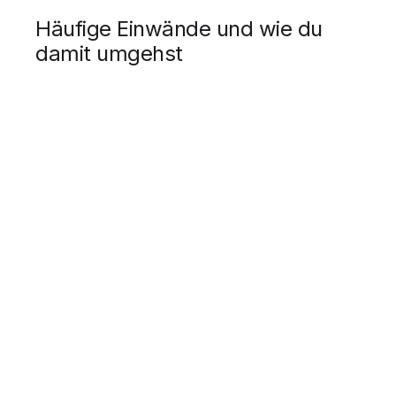
Häufige Einwände und wie du
damit umgehst
"Das ist zu teuer"
Antwort:
"Ich verstehe deine Bedenken. Lass uns
gemeinsam schauen, welchen Wert du aus [Produkt] ziehst.
Du nutzt aktuell [Feature A] und [Feature B], die dir
[konkreter Wert] bringen. Denkst du, das ist die Investition
wert?"
"Die Konkurrenz ist günstiger"
Antwort:
"Das kann sein. Aber wir bieten
[Differenzierungsmerkmal]. Unsere Kunden berichten, dass
sie damit [konkreter Vorteil] erzielen. Möchtest du, dass wir
die Unterschiede gemeinsam durchgehen?"