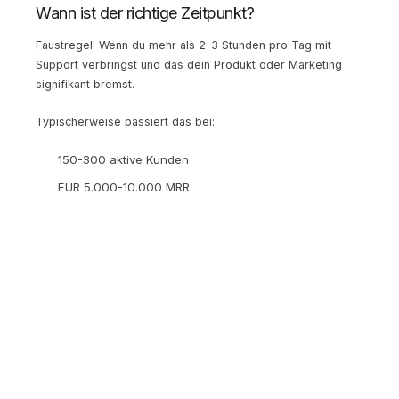
Wann ist der richtige Zeitpunkt?
Faustregel: Wenn du mehr als 2-3 Stunden pro Tag mit
Support verbringst und das dein Produkt oder Marketing
signifikant bremst.
Typischerweise passiert das bei:
150-300 aktive Kunden
EUR 5.000-10.000 MRR
20-40 Support-Tickets pro Tag
Wen einstellen?
Profil für den ersten Support-Hire
:
Empathisch und geduldig
Gute schriftliche Kommunikation
Technisch interessiert (muss nicht programmieren