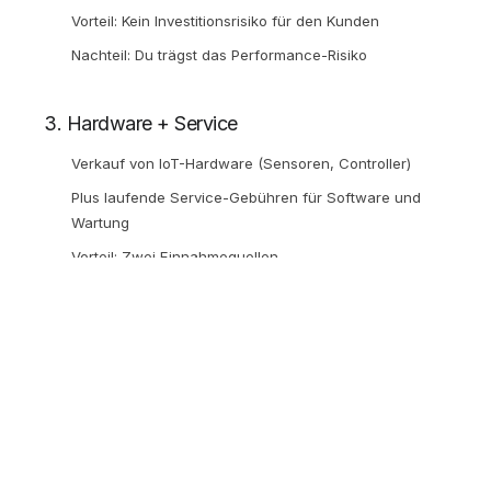
Vorteil: Kein Investitionsrisiko für den Kunden
Nachteil: Du trägst das Performance-Risiko
3. Hardware + Service
Verkauf von IoT-Hardware (Sensoren, Controller)
Plus laufende Service-Gebühren für Software und
Wartung
Vorteil: Zwei Einnahmequellen
Nachteil: Höherer Kapitalbedarf für Hardware-
Entwicklung
4. Beratung + Implementierung
Energieaudits und Beratung als Einstiegsprodukt
Implementierung der empfohlenen Massnahmen