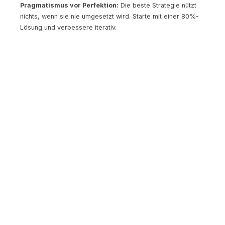
Pragmatismus vor Perfektion:
Die beste Strategie nützt
nichts, wenn sie nie umgesetzt wird. Starte mit einer 80%-
Lösung und verbessere iterativ.
Netzwerk nutzen:
In Österreich, und speziell im
Burgenland, spielen persönliche Beziehungen eine grosse
Rolle. Nutze dein Netzwerk, tausche dich mit anderen
Gründern aus, und scheue dich nicht, um Hilfe zu bitten.
Förderungen prüfen:
Für viele Massnahmen in diesem
Bereich gibt es Förderungen. Die aws, FFG und regionale
Förderstellen sind gute Anlaufstellen. Eine Förderberatung
bei Startup Burgenland kann dir helfen, die passenden
Programme zu finden.
Klein denken, gross planen:
Starte mit dem Minimum, aber
hab einen Plan, wie du skalierst. Die besten Startups denken
von Anfang an an Wachstum, ohne sich von der Vision
lähmen zu lassen.