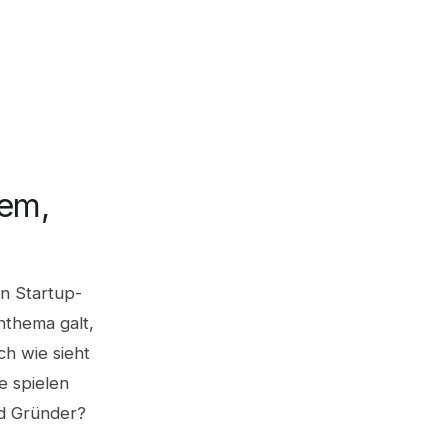
tem,
n Startup-
nthema galt,
ch wie sieht
e spielen
nd Gründer?