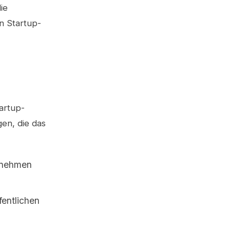
ie
n Startup-
tartup-
en, die das
ernehmen
fentlichen