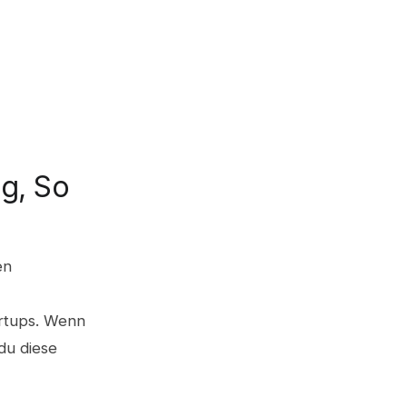
g, So
en
artups. Wenn
du diese