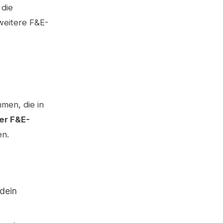
 die
weitere F&E-
men, die in
er F&E-
en.
 dein