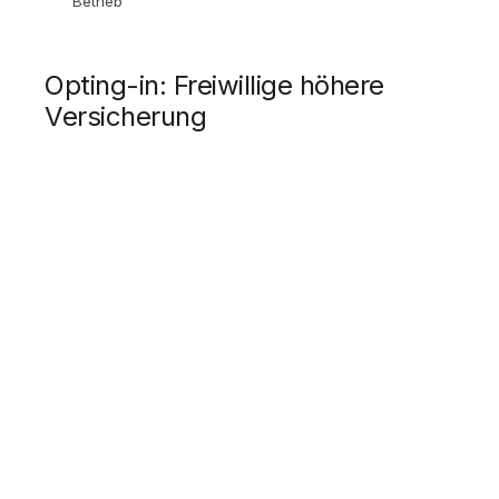
Betrieb
Opting-in: Freiwillige höhere
Versicherung
Du kannst dich bei der SVS freiwillig höher versichern. Das
kann in bestimmten Situationen sinnvoll sein:
Höhere Krankenversicherung
Durch Opting-in auf eine höhere Beitragsgrundlage erhöhst
du dein Krankengeld und andere Leistungen.
Zusatzversicherung
Die SVS bietet Zusatzversicherungen an:
Sonderklasse-Versicherung
im Krankenhaus