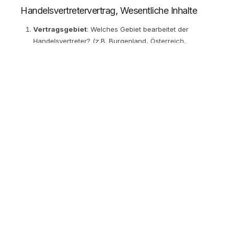
Handelsvertretervertrag, Wesentliche Inhalte
Vertragsgebiet
: Welches Gebiet bearbeitet der
Handelsvertreter? (z.B. Burgenland, Österreich,
DACH)
Produktpalette
: Welche Produkte soll er vertreiben?
Exklusivität
: Ist der Handelsvertreter exklusiv in
seinem Gebiet? Darf er für Konkurrenten tätig sein?
Mindestumsatz
: Muss der Handelsvertreter einen
Mindestumsatz erreichen?
Provision
: Höhe, Berechnung, Fälligkeit
Wettbewerbsverbot
: Während und nach dem
Vertrag
Laufzeit und Kündigung
: Befristet oder unbefristet?
Reporting
: Welche Berichte muss der
Handelsvertreter liefern?