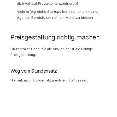
dich voll auf Produkte konzentrieren?
Viele erfolgreiche Startups behalten einen kleinen
Agentur-Bereich, um nah am Markt zu bleiben
Preisgestaltung richtig machen
Ein zentraler Hebel für die Skalierung ist die richtige
Preisgestaltung.
Weg vom Stundensatz
Hör auf, nach Stunden abzurechnen. Stattdessen:
Value-Based Pricing:
Berechne den Wert, den dein Design
für den Kunden schafft. Ein Logo-Redesign für ein
Unternehmen mit 10 Millionen EUR Umsatz ist mehr wert als
eines für einen Ein-Personen-Betrieb.