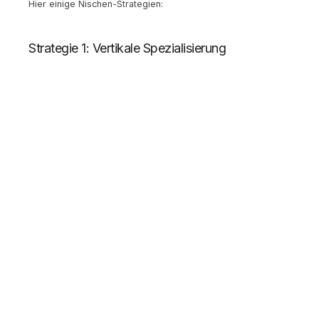
Hier einige Nischen-Strategien:
Strategie 1: Vertikale Spezialisierung
Konzentriere dich auf eine Branche:
Audio für den Gesundheitssektor (Meditations-Apps,
therapeutische Musik)
Sound für die Automobilindustrie (In-Car-Audio,
Warnsignale für E-Autos)
Musik für den Bildungsbereich (Lern-Audio, Kinder-
Podcasts)
Strategie 2: Technologie-Spezialisierung
Werde Experte für eine bestimmte Technologie:
Spatial Audio und 3D-Sound