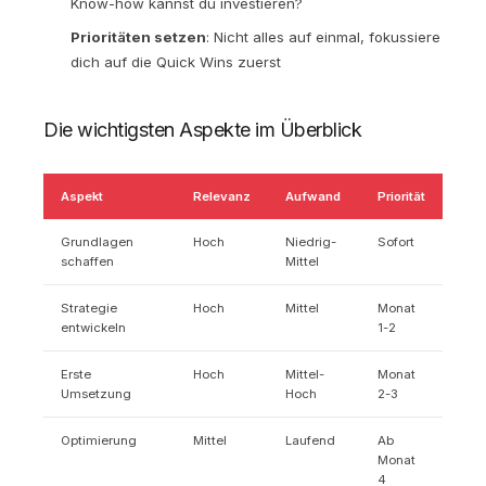
Know-how kannst du investieren?
Prioritäten setzen
: Nicht alles auf einmal, fokussiere
dich auf die Quick Wins zuerst
Die wichtigsten Aspekte im Überblick
Aspekt
Relevanz
Aufwand
Priorität
Grundlagen
Hoch
Niedrig-
Sofort
schaffen
Mittel
Strategie
Hoch
Mittel
Monat
entwickeln
1-2
Erste
Hoch
Mittel-
Monat
Umsetzung
Hoch
2-3
Optimierung
Mittel
Laufend
Ab
Monat
4