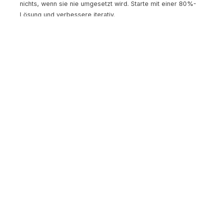
nichts, wenn sie nie umgesetzt wird. Starte mit einer 80%-
Lösung und verbessere iterativ.
Netzwerk nutzen:
In Österreich, und speziell im
Burgenland, spielen persönliche Beziehungen eine grosse
Rolle. Nutze dein Netzwerk, tausche dich mit anderen
Gründern aus, und scheue dich nicht, um Hilfe zu bitten.
Förderungen prüfen:
Für viele Massnahmen in diesem
Bereich gibt es Förderungen. Die aws, FFG und regionale
Förderstellen sind gute Anlaufstellen. Eine Förderberatung
bei Startup Burgenland kann dir helfen, die passenden
Programme zu finden.
Klein denken, gross planen:
Starte mit dem Minimum, aber
hab einen Plan, wie du skalierst. Die besten Startups denken
von Anfang an an Wachstum, ohne sich von der Vision
lähmen zu lassen.