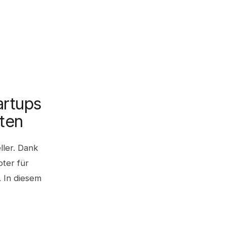
artups
lten
ller. Dank
ter für
. In diesem