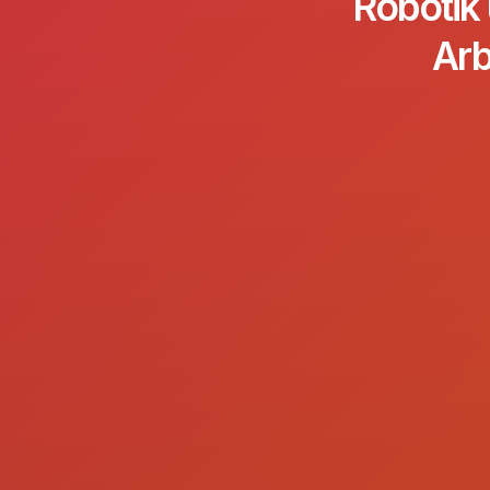
Robotik 
Arb