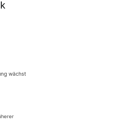
ck
rung wächst
üherer