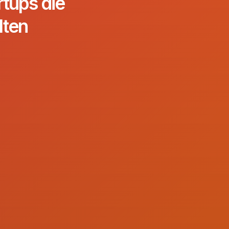
rtups die
lten