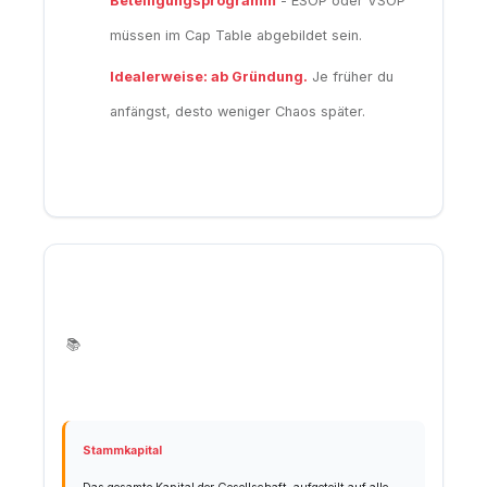
Beteiligungsprogramm
- ESOP oder VSOP
müssen im Cap Table abgebildet sein.
Idealerweise: ab Gründung.
Je früher du
anfängst, desto weniger Chaos später.
2. Grundbegriffe im
📚
österreichischen Kontext
Stammkapital