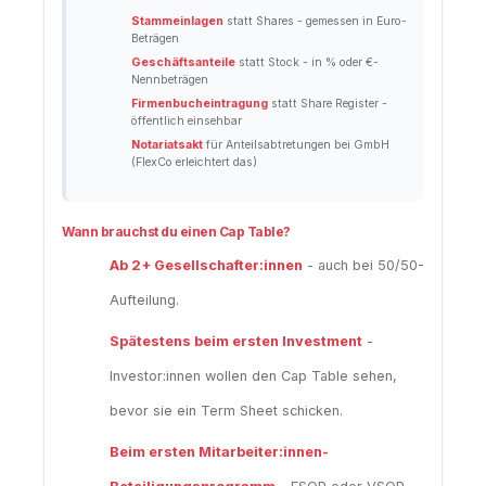
Stammeinlagen
statt Shares - gemessen in Euro-
Beträgen
Geschäftsanteile
statt Stock - in % oder €-
Nennbeträgen
Firmenbucheintragung
statt Share Register -
öffentlich einsehbar
Notariatsakt
für Anteilsabtretungen bei GmbH
(FlexCo erleichtert das)
Wann brauchst du einen Cap Table?
Ab 2+ Gesellschafter:innen
- auch bei 50/50-
Aufteilung.
Spätestens beim ersten Investment
-
Investor:innen wollen den Cap Table sehen,
bevor sie ein Term Sheet schicken.
Beim ersten Mitarbeiter:innen-