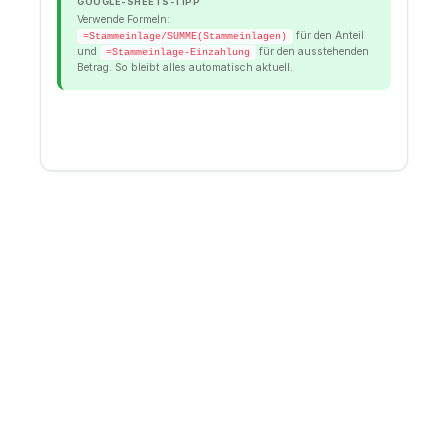
GOOGLE-SHEETS-TIPP
Verwende Formeln:
für den Anteil
=Stammeinlage/SUMME(Stammeinlagen)
und
für den ausstehenden
=Stammeinlage-Einzahlung
Betrag. So bleibt alles automatisch aktuell.
4. Szenario-Rechner -
💬
Verwässerung berechnen
Gib deine Gesellschafter:innen und eine
Finanzierungsrunde ein, um zu sehen, wie sich die
Anteile verändern. Alle Berechnungen passieren lokal