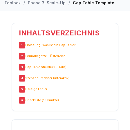
Toolbox
/
Phase 3: Scale-Up
/
Cap Table Template
INHALTSVERZEICHNIS
Einleitung: Was ist ein Cap Table?
1
Grundbegriffe - Österreich
2
Cap Table Struktur (5 Tabs)
3
Szenario-Rechner (interaktiv)
4
Häufige Fehler
5
Checkliste (10 Punkte)
6