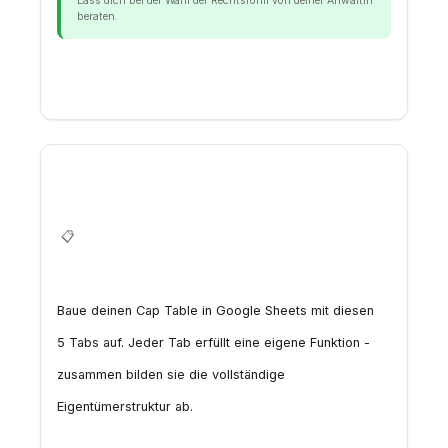
Lass dich bei der Wahl der Rechtsform von deiner Anwältin
beraten.
3. Cap Table Struktur - 5
📋
Tabs für Google Sheets
Baue deinen Cap Table in Google Sheets mit diesen
5 Tabs auf. Jeder Tab erfüllt eine eigene Funktion -
zusammen bilden sie die vollständige
Eigentümerstruktur ab.