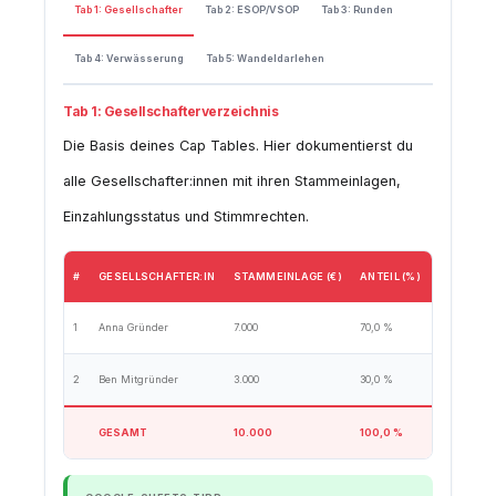
Tab 1: Gesellschafter
Tab 2: ESOP/VSOP
Tab 3: Runden
Tab 4: Verwässerung
Tab 5: Wandeldarlehen
Tab 1: Gesellschafterverzeichnis
Die Basis deines Cap Tables. Hier dokumentierst du
alle Gesellschafter:innen mit ihren Stammeinlagen,
Einzahlungsstatus und Stimmrechten.
#
GESELLSCHAFTER:IN
STAMMEINLAGE (€)
ANTEIL (%)
EINZAHLU
1
Anna Gründer
7.000
70,0 %
3.500
2
Ben Mitgründer
3.000
30,0 %
1.500
GESAMT
10.000
100,0 %
5.000