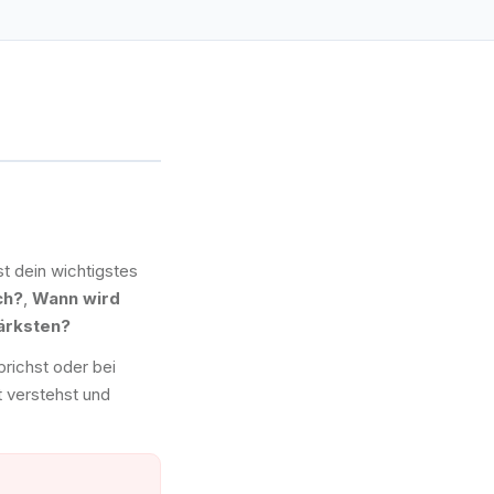
st dein wichtigstes
ch?
,
Wann wird
ärksten?
richst oder bei
t verstehst und